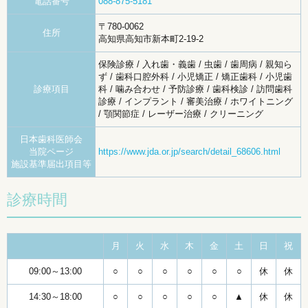
電話番号
088-875-5181
〒780-0062
住所
高知県高知市新本町2-19-2
保険診療 / 入れ歯・義歯 / 虫歯 / 歯周病 / 親知ら
ず / 歯科口腔外科 / 小児矯正 / 矯正歯科 / 小児歯
診療項目
科 / 噛み合わせ / 予防診療 / 歯科検診 / 訪問歯科
診療 / インプラント / 審美治療 / ホワイトニング
/ 顎関節症 / レーザー治療 / クリーニング
日本歯科医師会
当院ページ
https://www.jda.or.jp/search/detail_68606.html
施設基準届出項目等
診療時間
月
火
水
木
金
土
日
祝
09:00～13:00
○
○
○
○
○
○
休
休
14:30～18:00
○
○
○
○
○
▲
休
休