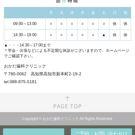
診
療
時間
月
火
水
木
金
土
日
祝
09:00～13:00
○
○
○
○
○
○
休
休
14:30～18:00
○
○
○
○
○
▲
休
休
▲・・・14:30～17:00まで
＊学会・出張などによる不定期な休診がございますので、ホームページ
でご確認下さい。
おかだ歯科クリニック
〒780-0062 高知県高知市新本町2-19-2
tel.088-875-5181
Copyright © おかだ歯科クリニック All Rights Reserved.
ご予約・お問い合わせ
は